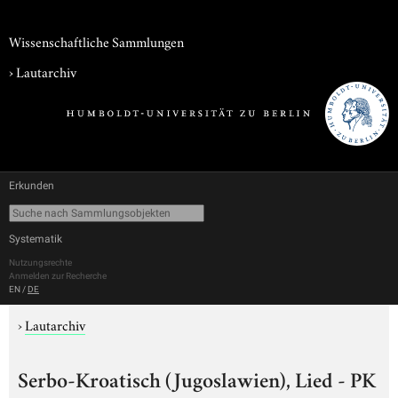
Wissenschaftliche Sammlungen
›
Lautarchiv
Erkunden
Systematik
Nutzungsrechte
Anmelden zur Recherche
EN
/
DE
›
Lautarchiv
Serbo-Kroatisch (Jugoslawien), Lied - PK