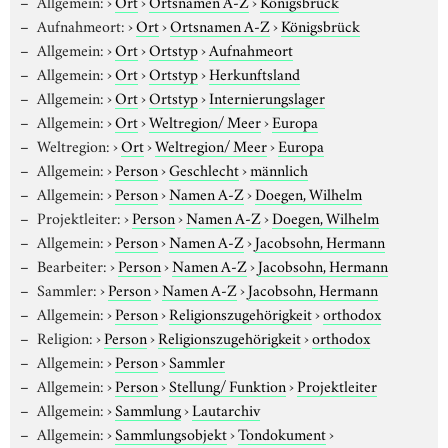
Allgemein:
›
Ort
›
Ortsnamen A-Z
›
Königsbrück
Aufnahmeort:
›
Ort
›
Ortsnamen A-Z
›
Königsbrück
Allgemein:
›
Ort
›
Ortstyp
›
Aufnahmeort
Allgemein:
›
Ort
›
Ortstyp
›
Herkunftsland
Allgemein:
›
Ort
›
Ortstyp
›
Internierungslager
Allgemein:
›
Ort
›
Weltregion/ Meer
›
Europa
Weltregion:
›
Ort
›
Weltregion/ Meer
›
Europa
Allgemein:
›
Person
›
Geschlecht
›
männlich
Allgemein:
›
Person
›
Namen A-Z
›
Doegen, Wilhelm
Projektleiter:
›
Person
›
Namen A-Z
›
Doegen, Wilhelm
Allgemein:
›
Person
›
Namen A-Z
›
Jacobsohn, Hermann
Bearbeiter:
›
Person
›
Namen A-Z
›
Jacobsohn, Hermann
Sammler:
›
Person
›
Namen A-Z
›
Jacobsohn, Hermann
Allgemein:
›
Person
›
Religionszugehörigkeit
›
orthodox
Religion:
›
Person
›
Religionszugehörigkeit
›
orthodox
Allgemein:
›
Person
›
Sammler
Allgemein:
›
Person
›
Stellung/ Funktion
›
Projektleiter
Allgemein:
›
Sammlung
›
Lautarchiv
Allgemein:
›
Sammlungsobjekt
›
Tondokument
›