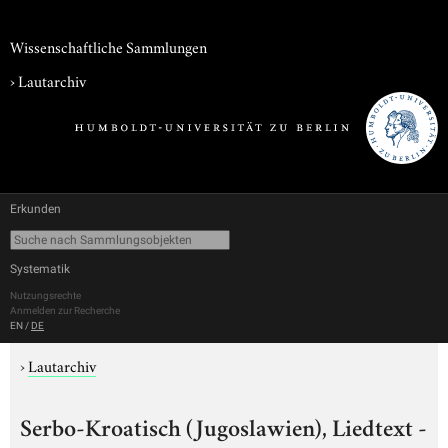
Wissenschaftliche Sammlungen
›
Lautarchiv
Erkunden
Systematik
Nutzungsrechte
Anmelden zur Recherche
EN
/
DE
›
Lautarchiv
Serbo-Kroatisch (Jugoslawien), Liedtext -