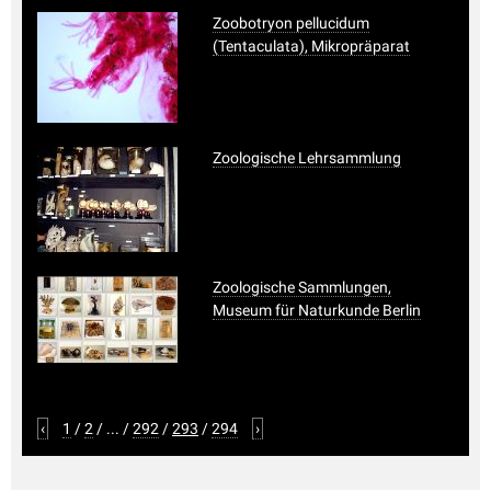
Zoobotryon pellucidum
(Tentaculata), Mikropräparat
Zoologische Lehrsammlung
Zoologische Sammlungen,
Museum für Naturkunde Berlin
‹
1
/
2
/
...
/
292
/
293
/
294
›