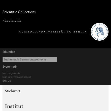
Scientific Collections
›
Lautarchiv
Erkunden
Systematik
Nutzungsrechte
Sign in for research access
EN
/
DE
Stichwort
Institut