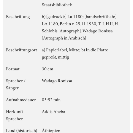
Staatsbibliothek
Beschriftung
b) [gedruckt:] La 1180; [handschriftlich:]
LA 1180, Berlin v. 25.11.1930, T. I. H II, H.
Schlobis [Autograph], Wadago Ronissa
[Autograph in Arabisch]
Beschriftungsort
a) Papierlabel, Mitte; b) In die Platte
gepreßt, mittig
Format
30 cm
Sprecher /
Wadago Ronissa
Sänger
Aufnahmedauer
03:52 min.
Herkunft
Addis Abeba
Sprecher
Land (historisch)
Äthiopien