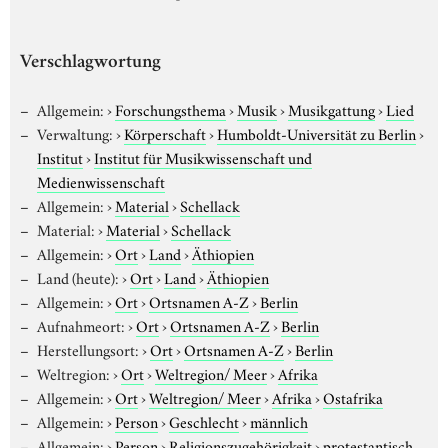
Verschlagwortung
Allgemein:
›
Forschungsthema
›
Musik
›
Musikgattung
›
Lied
Verwaltung:
›
Körperschaft
›
Humboldt-Universität zu Berlin
›
Institut
›
Institut für Musikwissenschaft und
Medienwissenschaft
Allgemein:
›
Material
›
Schellack
Material:
›
Material
›
Schellack
Allgemein:
›
Ort
›
Land
›
Äthiopien
Land (heute):
›
Ort
›
Land
›
Äthiopien
Allgemein:
›
Ort
›
Ortsnamen A-Z
›
Berlin
Aufnahmeort:
›
Ort
›
Ortsnamen A-Z
›
Berlin
Herstellungsort:
›
Ort
›
Ortsnamen A-Z
›
Berlin
Weltregion:
›
Ort
›
Weltregion/ Meer
›
Afrika
Allgemein:
›
Ort
›
Weltregion/ Meer
›
Afrika
›
Ostafrika
Allgemein:
›
Person
›
Geschlecht
›
männlich
Allgemein:
›
Person
›
Religionszugehörigkeit
›
protestantisch