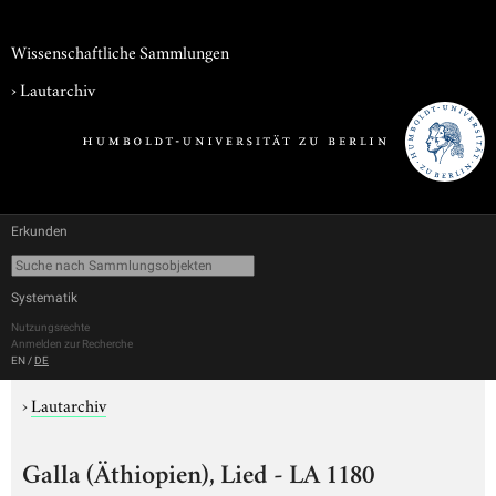
Wissenschaftliche Sammlungen
›
Lautarchiv
Erkunden
Systematik
Nutzungsrechte
Anmelden zur Recherche
EN
/
DE
›
Lautarchiv
Galla (Äthiopien), Lied - LA 1180