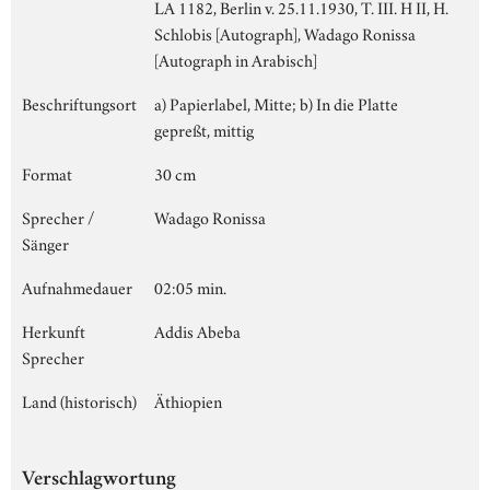
LA 1182, Berlin v. 25.11.1930, T. III. H II, H.
Schlobis [Autograph], Wadago Ronissa
[Autograph in Arabisch]
Beschriftungsort
a) Papierlabel, Mitte; b) In die Platte
gepreßt, mittig
Format
30 cm
Sprecher /
Wadago Ronissa
Sänger
Aufnahmedauer
02:05 min.
Herkunft
Addis Abeba
Sprecher
Land (historisch)
Äthiopien
Verschlagwortung