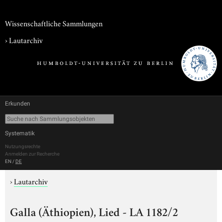
Wissenschaftliche Sammlungen
›
Lautarchiv
Erkunden
Systematik
Nutzungsrechte
Anmelden zur Recherche
EN
/
DE
›
Lautarchiv
Galla (Äthiopien), Lied - LA 1182/2