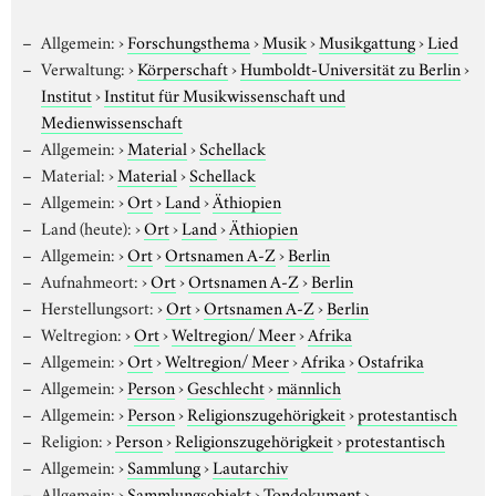
Allgemein:
›
Forschungsthema
›
Musik
›
Musikgattung
›
Lied
Verwaltung:
›
Körperschaft
›
Humboldt-Universität zu Berlin
›
Institut
›
Institut für Musikwissenschaft und
Medienwissenschaft
Allgemein:
›
Material
›
Schellack
Material:
›
Material
›
Schellack
Allgemein:
›
Ort
›
Land
›
Äthiopien
Land (heute):
›
Ort
›
Land
›
Äthiopien
Allgemein:
›
Ort
›
Ortsnamen A-Z
›
Berlin
Aufnahmeort:
›
Ort
›
Ortsnamen A-Z
›
Berlin
Herstellungsort:
›
Ort
›
Ortsnamen A-Z
›
Berlin
Weltregion:
›
Ort
›
Weltregion/ Meer
›
Afrika
Allgemein:
›
Ort
›
Weltregion/ Meer
›
Afrika
›
Ostafrika
Allgemein:
›
Person
›
Geschlecht
›
männlich
Allgemein:
›
Person
›
Religionszugehörigkeit
›
protestantisch
Religion:
›
Person
›
Religionszugehörigkeit
›
protestantisch
Allgemein:
›
Sammlung
›
Lautarchiv
Allgemein:
›
Sammlungsobjekt
›
Tondokument
›