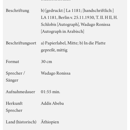
Beschriftung
b) [gedruckt:] La 1181; [handschriftlich:]
LA 1181, Berlin v. 25.11.1930, T. II. H II, H.
Schlobis [Autograph], Wadago Ronissa
[Autograph in Arabisch]
Beschriftungsort
a) Papierlabel, Mitte; b) In die Platte
gepreßt, mittig
Format
30 cm
Sprecher /
Wadago Ronissa
Sänger
Aufnahmedauer
01:55 min.
Herkunft
Addis Abeba
Sprecher
Land (historisch)
Äthiopien