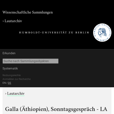
Wissenschaftliche Sammlungen
›
Lautarchiv
Erkunden
Systematik
Nutzungsrechte
Anmelden zur Recherche
EN
/
DE
›
Lautarchiv
Galla (Äthiopien), Sonntagsgespräch - LA