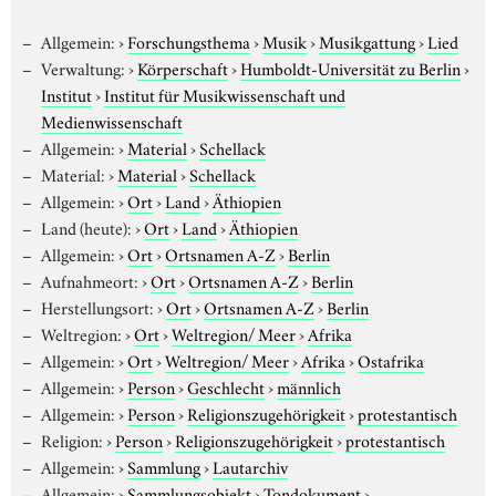
Allgemein:
›
Forschungsthema
›
Musik
›
Musikgattung
›
Lied
Verwaltung:
›
Körperschaft
›
Humboldt-Universität zu Berlin
›
Institut
›
Institut für Musikwissenschaft und
Medienwissenschaft
Allgemein:
›
Material
›
Schellack
Material:
›
Material
›
Schellack
Allgemein:
›
Ort
›
Land
›
Äthiopien
Land (heute):
›
Ort
›
Land
›
Äthiopien
Allgemein:
›
Ort
›
Ortsnamen A-Z
›
Berlin
Aufnahmeort:
›
Ort
›
Ortsnamen A-Z
›
Berlin
Herstellungsort:
›
Ort
›
Ortsnamen A-Z
›
Berlin
Weltregion:
›
Ort
›
Weltregion/ Meer
›
Afrika
Allgemein:
›
Ort
›
Weltregion/ Meer
›
Afrika
›
Ostafrika
Allgemein:
›
Person
›
Geschlecht
›
männlich
Allgemein:
›
Person
›
Religionszugehörigkeit
›
protestantisch
Religion:
›
Person
›
Religionszugehörigkeit
›
protestantisch
Allgemein:
›
Sammlung
›
Lautarchiv
Allgemein:
›
Sammlungsobjekt
›
Tondokument
›