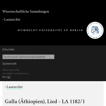
Wissenschaftliche Sammlungen
›
Lautarchiv
Erkunden
Systematik
Nutzungsrechte
Anmelden zur Recherche
EN
/
DE
›
Lautarchiv
Galla (Äthiopien), Lied - LA 1182/1