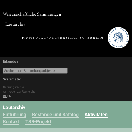
Wissenschaftliche Sammlungen
›
Lautarchiv
Erkunden
Systematik
Nutzungsrechte
Anmelden zur Recherche
DE
EN
Lautarchiv
Einführung
Bestände und Katalog
Aktivitäten
Kontakt
TSR-Projekt