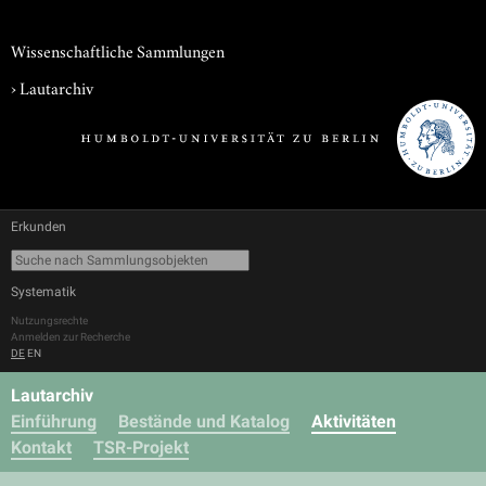
Wissenschaftliche Sammlungen
›
Lautarchiv
Erkunden
Systematik
Nutzungsrechte
Anmelden zur Recherche
DE
EN
Lautarchiv
Einführung
Bestände und Katalog
Aktivitäten
Kontakt
TSR-Projekt